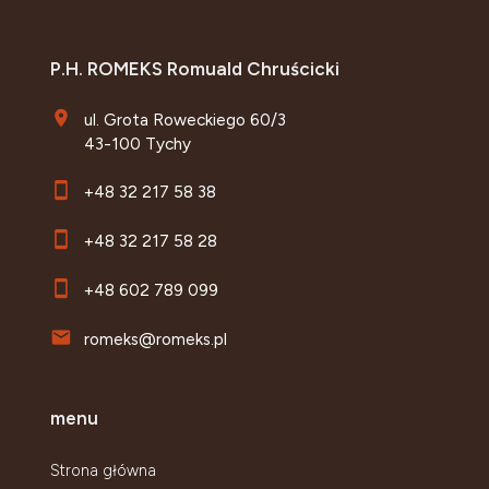
P.H. ROMEKS Romuald Chruścicki
ul. Grota Roweckiego 60/3
43-100 Tychy
+48 32 217 58 38
+48 32 217 58 28
+48 602 789 099
romeks@romeks.pl
menu
Strona główna