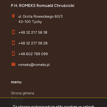
P.H. ROMEKS Romuald Chruścicki
ul. Grota Roweckiego 60/3
43-100 Tychy
+48 32 217 58 38
+48 32 217 58 28
+48 602 789 099
romeks@romeks.pl
menu
Strona główna
O firmie
Oferty
Ta strona wykorzystuje pliki cookies w celach