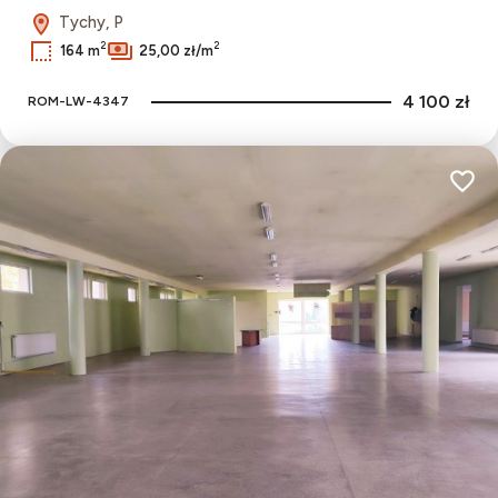
Tychy, P
2
2
164 m
25,00 zł/m
4 100 zł
ROM-LW-4347
Dodaj