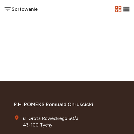
Sortowanie
tabela
list
P.H. ROMEKS Romuald Chruścicki
ul. Grota Roweckiego 60/3
43-100 Tychy