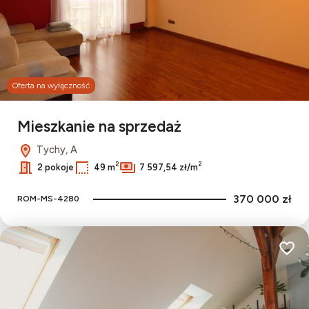
Oferta na wyłączność
Mieszkanie na sprzedaż
Tychy, A
2
2
2 pokoje
49 m
7 597,54 zł/m
370 000 zł
ROM-MS-4280
Dodaj