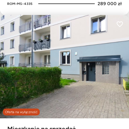
289 000 zł
ROM-MS-4335
Dodaj
Oferta na wyłączność