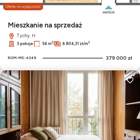
Oferta na wyłączność
Leaflet
|
© OpenMapTiles
© OpenStreetMap contributors
Mieszkanie na sprzedaż
Tychy, H
2
2
3 pokoje
56 m
6 804,31 zł/m
379 000 zł
ROM-MS-4349
Dodaj