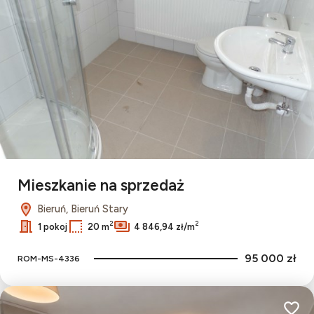
Mieszkanie na sprzedaż
Bieruń, Bieruń Stary
2
2
1 pokoj
20 m
4 846,94 zł/m
95 000 zł
ROM-MS-4336