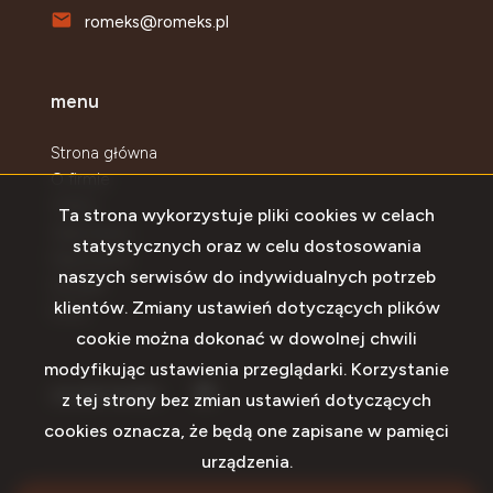
romeks@romeks.pl
menu
Strona główna
O firmie
Oferty
Ta strona wykorzystuje pliki cookies w celach
Zgłoszenia
statystycznych oraz w celu dostosowania
Najnowsze
naszych serwisów do indywidualnych potrzeb
Kontakt
klientów. Zmiany ustawień dotyczących plików
Rodo
cookie można dokonać w dowolnej chwili
modyfikując ustawienia przeglądarki. Korzystanie
Facebook
social media
z tej strony bez zmian ustawień dotyczących
cookies oznacza, że będą one zapisane w pamięci
urządzenia.