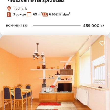
Mieszkanie na sprzedaż
Tychy, E
2
2
3 pokoje
69 m
6 652,17 zł/m
459 000 zł
ROM-MS-4333
Dodaj