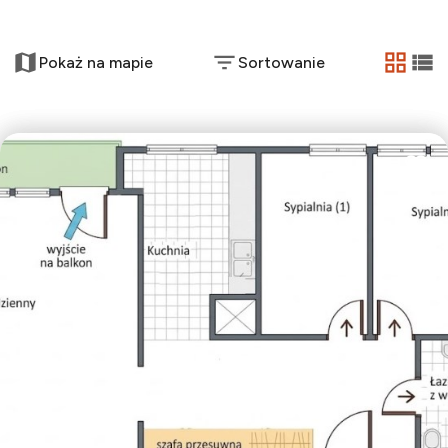
+
Pokaż na mapie
Sortowanie
−
tabela
list
Dodaj
3