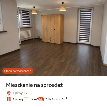
Dodaj
Oferta na wyłączność
Mieszkanie na sprzedaż
Tychy, G
2
2
1 pokoj
37 m
7 874,66 zł/m