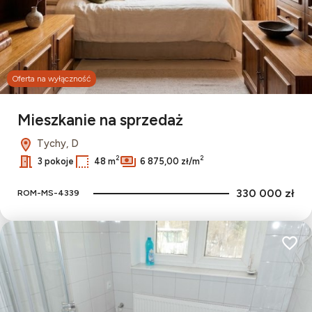
Oferta na wyłączność
Mieszkanie na sprzedaż
Tychy, D
2
2
3 pokoje
48 m
6 875,00 zł/m
330 000 zł
ROM-MS-4339
Dodaj