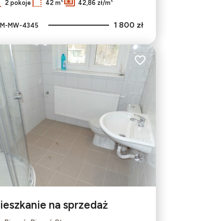
2 pokoje
42 m
42,86 zł/m
1 800 zł
M-MW-4345
bionych
Dodaj do ulubionych
ieszkanie na sprzedaż