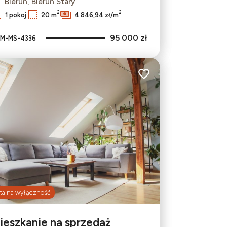
Bieruń, Bieruń Stary
2
2
1 pokoj
20 m
4 846,94 zł/m
95 000 zł
M-MS-4336
bionych
Dodaj do ulubionych
ta na wyłączność
ieszkanie na sprzedaż