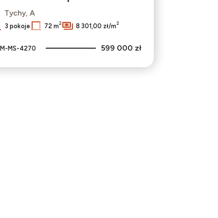
Tychy, A
2
2
3 pokoje
72 m
8 301,00 zł/m
599 000 zł
M-MS-4270
bionych