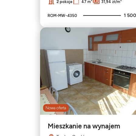
2 pokoje
47 m
31,94 zł/m
1 500
ROM-MW-4350
Nowa oferta
Mieszkanie na wynajem