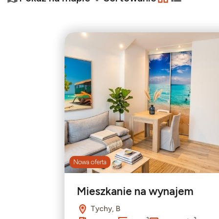
−
tabela
lista
Nowa oferta
Mieszkanie na wynajem
Tychy, B
2
2