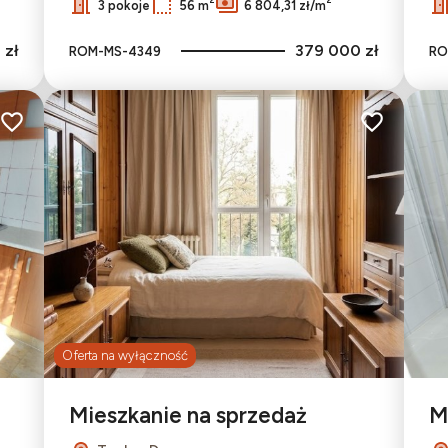
3 pokoje
56 m
6 804,31 zł/m
 zł
379 000 zł
ROM-MS-4349
RO
Dodaj do ulubionych
Dodaj do ulu
Oferta na wyłączność
Mieszkanie na sprzedaż
M