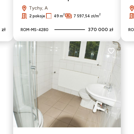
Tychy, A
2
2
2 pokoje
49 m
7 597,54 zł/m
 zł
370 000 zł
ROM-MS-4280
RO
Dodaj do ulu