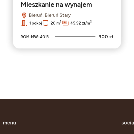
Mieszkanie na wynajem
Bieruń, Bieruń Stary
2
2
1 pokoj
20 m
45,92 zł/m
900 zł
ROM-MW-4013
menu
socia