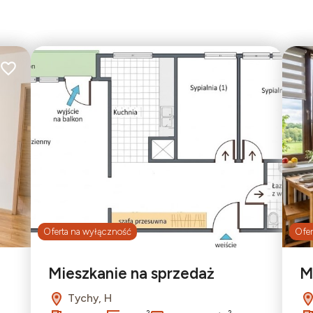
Dodaj do ulubionych
Dodaj do ulu
2
Oferta na wyłączność
Ofer
Mieszkanie na sprzedaż
M
Tychy, H
2
2