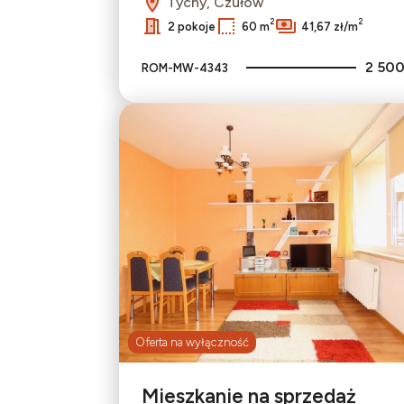
Tychy, Czułów
2
2
2 pokoje
60 m
41,67 zł/m
2 500
ROM-MW-4343
Oferta na wyłączność
Mieszkanie na sprzedaż