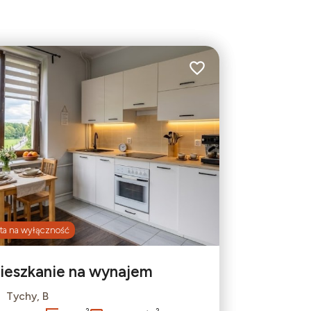
bionych
Dodaj do ulubionych
ta na wyłączność
ieszkanie na wynajem
Tychy, B
Leaflet
|
© OpenMapTiles
© OpenStreetMap contributors
2
2