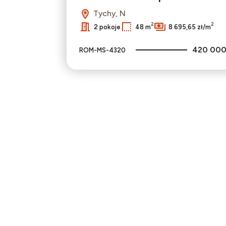
Tychy, N
2
2
2 pokoje
48 m
8 695,65 zł/m
420 000
ROM-MS-4320