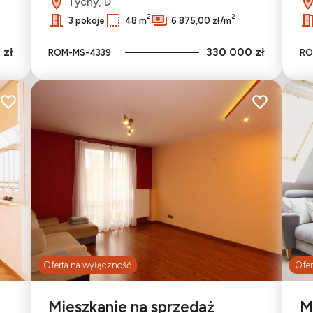
Tychy, D
2
2
3 pokoje
48 m
6 875,00 zł/m
 zł
330 000 zł
ROM-MS-4339
RO
Dodaj do ulubionych
Dodaj do ulu
Oferta na wyłączność
Ofer
Mieszkanie na sprzedaż
M