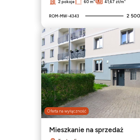
2 pokoje
60 m
41,67 zł/m
2 500
ROM-MW-4343
Oferta na wyłączność
Mieszkanie na sprzedaż