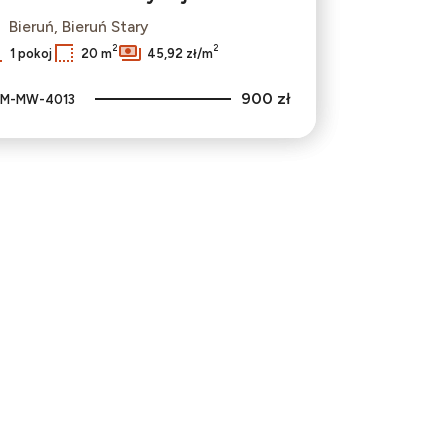
Bieruń, Bieruń Stary
2
2
1 pokoj
20 m
45,92 zł/m
900 zł
M-MW-4013
bionych