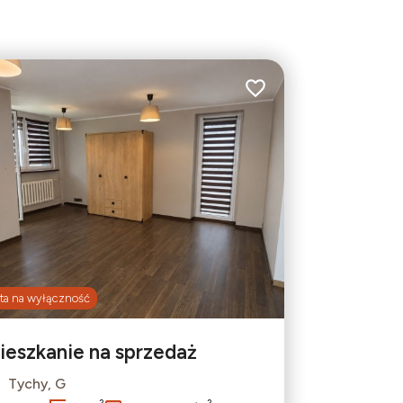
bionych
Dodaj do ulubionych
ta na wyłączność
ieszkanie na sprzedaż
Tychy, G
Leaflet
|
© OpenMapTiles
© OpenStreetMap contributors
2
2