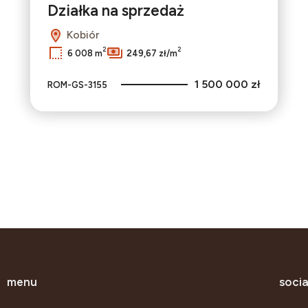
Działka na sprzedaż
Kobiór
2
2
6 008 m
249,67 zł/m
1 500 000 zł
ROM-GS-3155
menu
socia