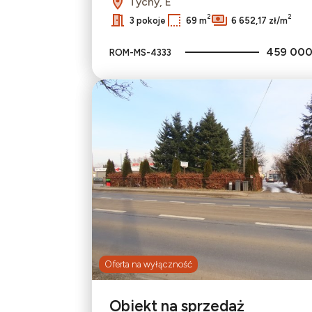
Tychy, E
2
2
3 pokoje
69 m
6 652,17 zł/m
459 000
ROM-MS-4333
Oferta na wyłączność
Obiekt na sprzedaż