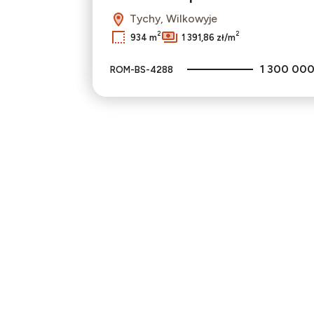
Tychy, Wilkowyje
2
2
934 m
1 391,86 zł/m
1 300 000
ROM-BS-4288