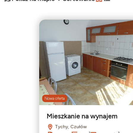
−
tabela
lista
Nowa oferta
Mieszkanie na wynajem
Tychy, Czułów
2
2