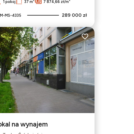
1 pokoj
37 m
7 874,66 zł/m
289 000 zł
M-MS-4335
bionych
Dodaj do ulubionych
okal na wynajem