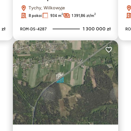
Tychy, Wilkowyje
2
2
8 pokoi
934 m
1 391,86 zł/m
 zł
1 300 000 zł
ROM-DS-4287
RO
Dodaj do ulu