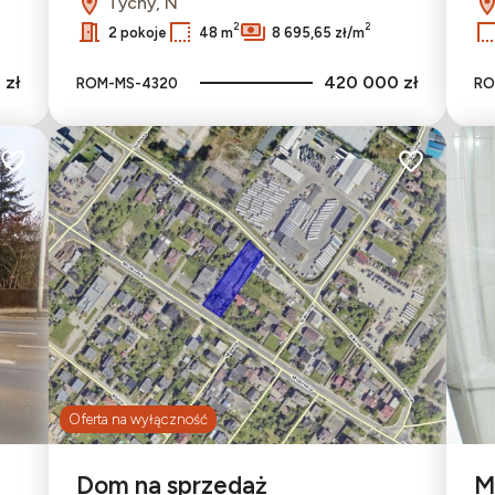
Tychy, N
2
2
2 pokoje
48 m
8 695,65 zł/m
 zł
420 000 zł
ROM-MS-4320
RO
Dodaj do ulubionych
Dodaj do ulu
Oferta na wyłączność
Dom na sprzedaż
M