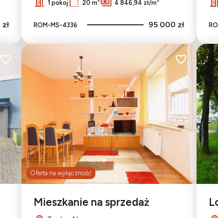
1 pokoj
20 m
4 846,94 zł/m
 zł
95 000 zł
ROM-MS-4336
RO
Dodaj do ulubionych
Dodaj do ulu
Oferta na wyłączność
Mieszkanie na sprzedaż
L