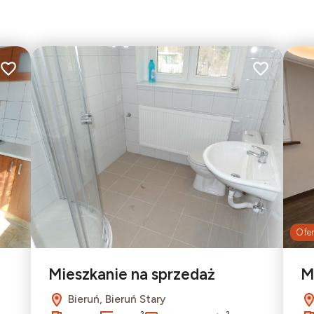
Dodaj do ulubionych
Dodaj do ulu
Ofer
Mieszkanie na sprzedaż
M
Bieruń, Bieruń Stary
2
2