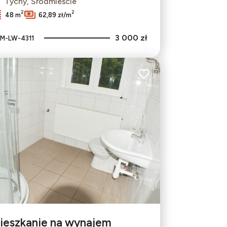
Tychy, Śródmieście
2
2
48 m
62,89 zł/m
3 000 zł
M-LW-4311
bionych
Dodaj do ulubionych
ieszkanie na wynajem