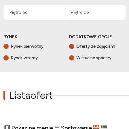
RYNEK
DODATKOWE OPCJE
Rynek pierwotny
Oferty ze zdjęciami
Rynek wtorny
Wirtualne spacery
Lista
ofert
+
Pokaż na mapie
Sortowanie