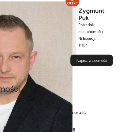
OFERT
Zygmunt
Puk
Pośrednik
nieruchomości
Nr licencji:
11104
608 365
Napisz wiadomość
207
mości
ii! Tychy, ul. Wąska – pełna własność
zy nowoczesny design, maksymalną