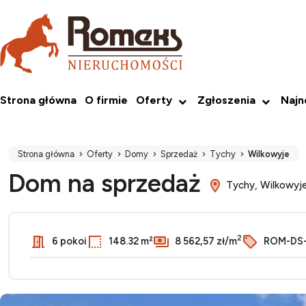
Strona główna
O firmie
Oferty
Zgłoszenia
Naj
Strona główna
Oferty
Domy
Sprzedaż
Tychy
Wilkowyje
Dom na sprzedaż
Tychy, Wilkowyj
2
6 pokoi
148.32 m²
8 562,57 zł/m
ROM-DS-