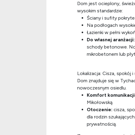
Dom jest ocieplony, świe
wysokim standardzie:
Ściany i sufity pokryt
Na podłogach wysokiej 
Łazienki w pełni wyko
Do własnej aranżacji:
schody betonowe. No
mikrobetonem lub pły
Lokalizacja: Cisza, spokój i
Dom znajduje się w Tycha
nowoczesnym osiedlu.
Komfort komunikacji
Mikołowską.
Otoczenie:
cisza, spo
dla rodzin szukającyc
prywatnością.