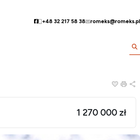
+48 32 217 58 38
romeks@romeks.pl
Social link
Dodaj do
Druk
U
1 270 000 zł