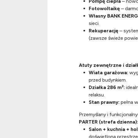
Pompę ciepła
– nowoc
Fotowoltaikę
– darmo
Własny BANK ENERGI
sieci.
Rekuperację
– system
(zawsze świeże powie
Atuty zewnętrzne i dział
Wiata garażowa:
wyg
przed budynkiem.
Działka 286 m²:
ideal
relaksu.
Stan prawny:
pełna 
Przemyślany i funkcjonaln
PARTER (strefa dzienna)
Salon + kuchnia + ho
doświetlona przestrze