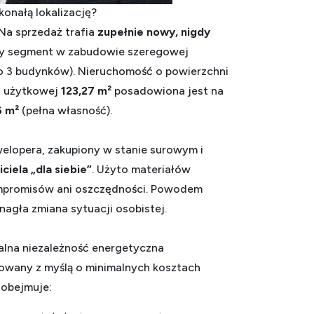
onałą lokalizację?
 Na sprzedaż trafia
zupełnie nowy, nigdy
 segment w zabudowie szeregowej
o 3 budynków). Nieruchomość o powierzchni
, użytkowej
123,27 m²
posadowiona jest na
6 m²
(pełna własność).
lopera, zakupiony w stanie surowym i
iela „dla siebie”
. Użyto materiałów
ompromisów ani oszczędności. Powodem
nagła zmiana sytuacji osobistej.
alna niezależność energetyczna
owany z myślą o minimalnych kosztach
 obejmuje: