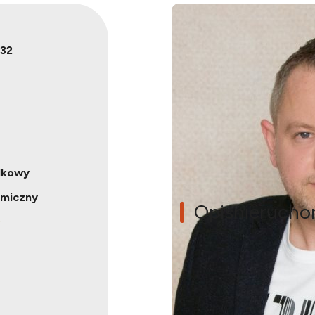
32
dkowy
amiczny
Opis
nierucho
NOWY Dom z bankiem energ
Szukasz domu, który łąc