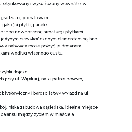
żo otynkowany i wykończony wewnątrz w
e gładziami, pomalowane.
jakości płytki, panele
ńczone nowoczesną armaturą i płytkami.
jedynym niewykończonym elementem są lane
wy nabywca może pokryć je drewnem,
tkami według własnego gustu.
 szybki dojazd
ch przy
ul. Wąskiej
, na zupełnie nowym,
:
błyskawiczny i bardzo łatwy wyjazd na ul.
kój, niska zabudowa sąsiedzka. Idealne miejsce
h balansu między życiem w mieście a