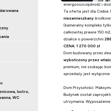
energooszczędność i dosk
odarowana
Ta oferta jest dla Ciebie.
niezamieszkany
środkowy
(kameralny kompleks tylk
czny
całkowitej prawie 150 m2
kania
działce o powierzchni
28
CENA: 1 270 000 zł
Dom budowany przez dewe
wykończony przez właścic
premium, nie szukając k
sprzedaży jest wyłącznie 
pu
Dom Przyszłości: Maksym
znicowa, lustro,
Budynek został zaprojekt
wanna, WC
utrzymania. Wyposażenie