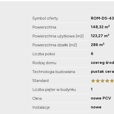
Symbol oferty
ROM-DS-43
148,32 m²
Powierzchnia
123,27 m²
Powierzchnia użytkowa [m2]
286 m²
Powierzchnia działki [m2]
6
Liczba pokoi
szereg śro
Rodzaj domu
pustak cer
Technologia budowlana
Standard
1
Liczba pięter w budynku
nowe PCV
Okna
nowe
Instalacje