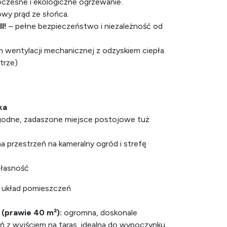
zesne i ekologiczne ogrzewanie.
wy prąd ze słońca.
I!
– pełne bezpieczeństwo i niezależność od
 wentylacji mechanicznej z odzyskiem ciepła
trze)
ka
odne, zadaszone miejsce postojowe tuż
na przestrzeń na kameralny ogród i strefę
własność
y układ pomieszczeń
:
l (prawie 40 m²):
ogromna, doskonale
ń z wyjściem na taras, idealna do wypoczynku.