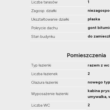
1
Liczba tarasów
niezagosp
Zagosp. działki
płaska
Ukształtowanie działki
gont bitumi
Pokrycie dachu
do zamiesz
Stan budynku
Pomieszczenia
Typ łazienki
razem z wc
2
Liczba łazienek
nowego ty
Glazura łazienki
kabina prys
Wyposażenie łazienki
umywalka, 
2
Liczba WC