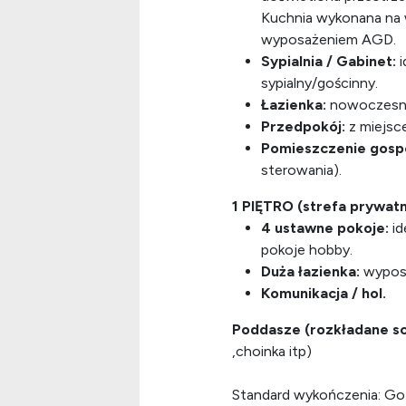
Kuchnia wykonana na
wyposażeniem AGD.
Sypialnia / Gabinet:
i
sypialny/gościnny.
Łazienka:
nowoczesna,
Przedpokój:
z miejsc
Pomieszczenie gosp
sterowania).
1 PIĘTRO (strefa prywatn
4 ustawne pokoje:
id
pokoje hobby.
Duża łazienka:
wypos
Komunikacja / hol.
Poddasze (rozkładane s
,choinka itp)
Standard wykończenia: Go