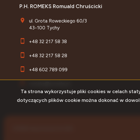
P.H. ROMEKS Romuald Chruścicki
ul. Grota Roweckiego 60/3
43-100 Tychy
+48 32 217 58 38
+48 32 217 58 28
+48 602 789 099
romeks@romeks.pl
Ta strona wykorzystuje pliki cookies w celach st
dotyczących plików cookie można dokonać w dowolnej
ROMEKS Nieruchomości © 2026