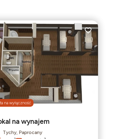
bionych
Dodaj do ulubionych
ta na wyłączność
okal na wynajem
Tychy, Paprocany
Leaflet
|
© OpenMapTiles
© OpenStreetMap contributors
2
2