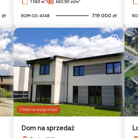
1 560 m
460,90 zł/m
 zł
719 000 zł
ROM-GS-4348
RO
Dodaj do ulubionych
Dodaj do ulu
Oferta na wyłączność
Dom na sprzedaż
L