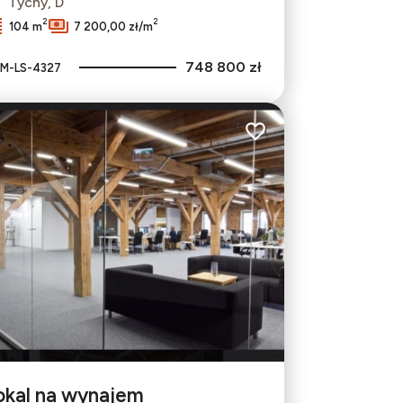
Tychy, D
2
2
104 m
7 200,00 zł/m
748 800 zł
M-LS-4327
bionych
Dodaj do ulubionych
okal na wynajem