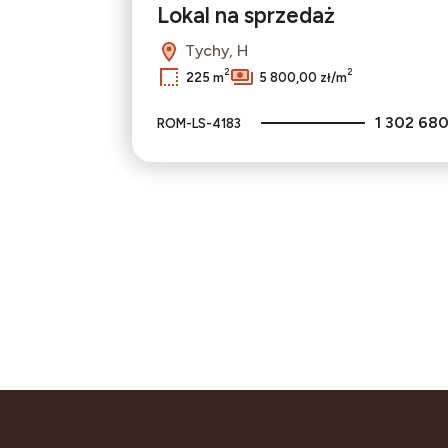
Lokal na sprzedaż
Tychy, H
2
2
225 m
5 800,00 zł/m
1 302 680
ROM-LS-4183