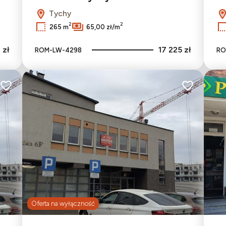
Tychy
2
2
265 m
65,00 zł/m
 zł
17 225 zł
ROM-LW-4298
RO
Dodaj do ulubionych
Dodaj do ulu
Oferta na wyłączność