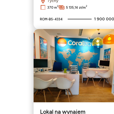
Tychy
2
2
370 m
5 135,14 zł/m
1 900 000
ROM-BS-4334
Lokal na wynajem