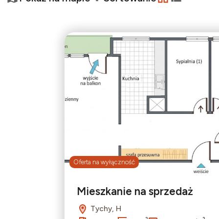
−
tabela
lista
Oferta na wyłączność
Mieszkanie na sprzedaż
Tychy, H
2
2