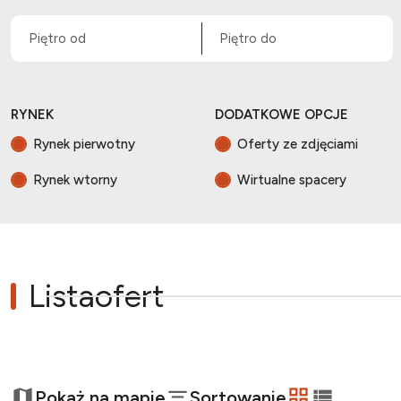
RYNEK
DODATKOWE OPCJE
Rynek pierwotny
Oferty ze zdjęciami
Rynek wtorny
Wirtualne spacery
Lista
ofert
+
Pokaż na mapie
Sortowanie