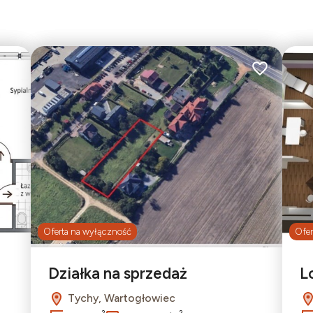
2
Dodaj do ulubionych
Dodaj do ulu
4
Oferta na wyłączność
Ofer
Działka na sprzedaż
L
Tychy, Wartogłowiec
2
2