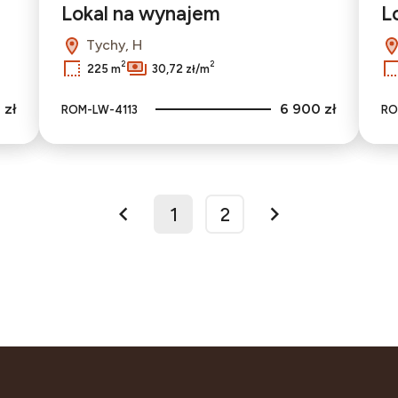
Lokal na wynajem
L
Tychy, H
2
2
225 m
30,72 zł/m
 zł
6 900 zł
ROM-LW-4113
RO
1
2
prev
next