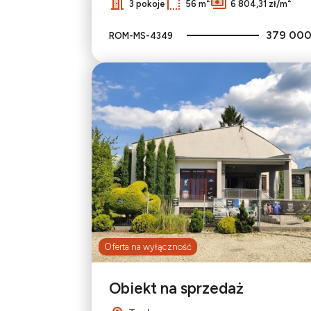
3 pokoje
56 m
6 804,31 zł/m
379 000
ROM-MS-4349
Oferta na wyłączność
Obiekt na sprzedaż