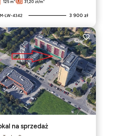
125 m
31,20 zł/m
3 900 zł
M-LW-4342
bionych
Dodaj do ulubionych
okal na sprzedaż