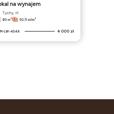
okal na wynajem
Tychy, H
2
2
80 m
50,11 zł/m
4 000 zł
M-LW-4044