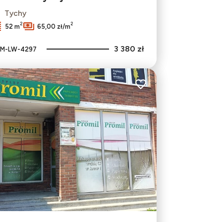
Tychy
2
2
52 m
65,00 zł/m
3 380 zł
M-LW-4297
bionych
Dodaj do ulubionych