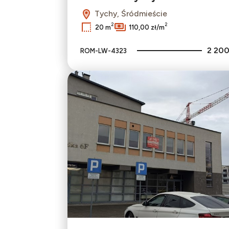
Tychy, Śródmieście
2
2
20 m
110,00 zł/m
2 200
ROM-LW-4323