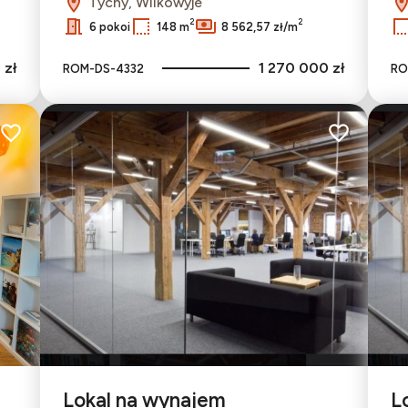
Tychy, Wilkowyje
2
2
6 pokoi
148 m
8 562,57 zł/m
 zł
1 270 000 zł
ROM-DS-4332
RO
Dodaj do ulubionych
Dodaj do ulu
Lokal na wynajem
L