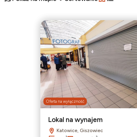
−
tabela
lista
Oferta na wyłączność
Lokal na wynajem
Katowice, Giszowiec
2
2