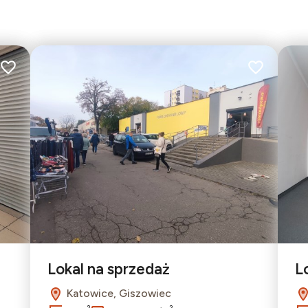
Dodaj do ulubionych
Dodaj do ulu
2
Lokal na sprzedaż
L
Katowice, Giszowiec
2
2