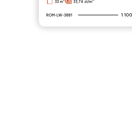
33 m
33,74 zł/m
1 100
ROM-LW-3881