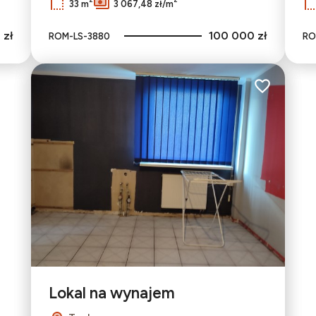
33 m
3 067,48 zł/m
 zł
100 000 zł
ROM-LS-3880
RO
Dodaj do ulu
Lokal na wynajem