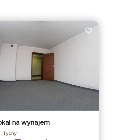
bionych
Dodaj do ulubionych
okal na wynajem
Tychy
Leaflet
|
© OpenMapTiles
© OpenStreetMap contributors
2
2