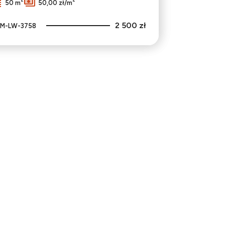
50 m
50,00 zł/m
2 500 zł
M-LW-3758
bionych