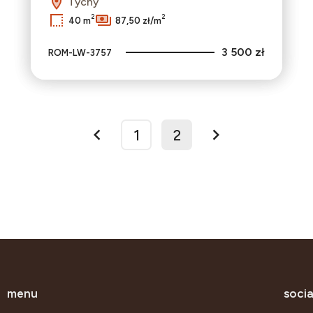
Tychy
2
2
40 m
87,50 zł/m
3 500 zł
ROM-LW-3757
1
2
prev
next
menu
socia